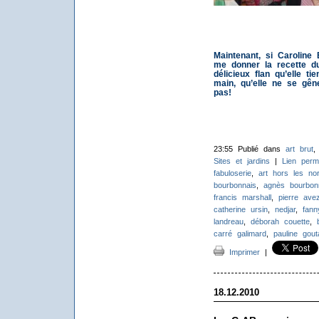
Maintenant, si Caroline
me donner la recette d
délicieux flan qu’elle tie
main, qu’elle ne se gên
pas!
23:55 Publié dans
art brut
Sites et jardins
|
Lien perm
fabuloserie
,
art hors les no
bourbonnais
,
agnès bourbon
francis marshall
,
pierre ave
catherine ursin
,
nedjar
,
fann
landreau
,
déborah couette
,
carré galimard
,
pauline gout
Imprimer
|
18.12.2010