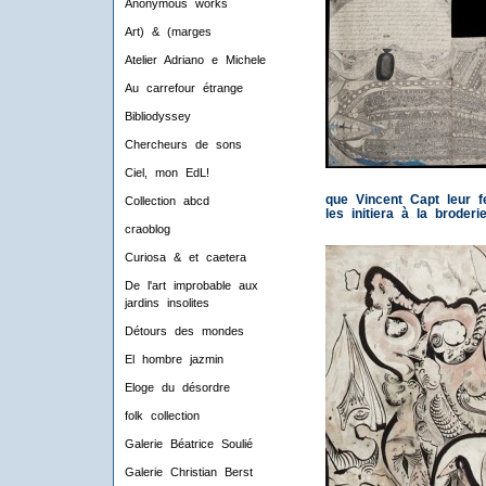
Anonymous works
Art) & (marges
Atelier Adriano e Michele
Au carrefour étrange
Bibliodyssey
Chercheurs de sons
Ciel, mon EdL!
que Vincent Capt leur f
Collection abcd
les initiera à la broder
craoblog
Curiosa & et caetera
De l'art improbable aux
jardins insolites
Détours des mondes
El hombre jazmin
Eloge du désordre
folk collection
Galerie Béatrice Soulié
Galerie Christian Berst