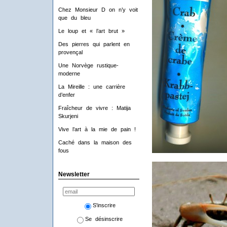
Chez Monsieur D on n’y voit
que du bleu
Le loup et « l’art brut »
Des pierres qui parlent en
provençal
Une Norvège rustique-
moderne
La Mireille : une carrière
d’enfer
Fraîcheur de vivre : Matija
Skurjeni
Vive l’art à la mie de pain !
Caché dans la maison des
fous
Newsletter
S'inscrire
Se désinscrire