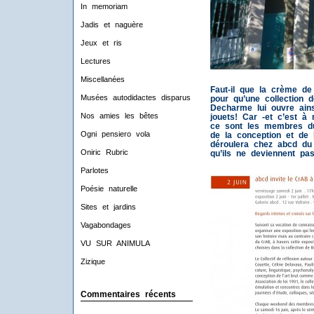
In memoriam
Jadis et naguère
Jeux et ris
Lectures
Miscellanées
Faut-il que la crème de
Musées autodidactes disparus
pour qu’une collection 
Decharme lui ouvre ains
Nos amies les bêtes
jouets! Car -et c’est à 
ce sont les membres d
Ogni pensiero vola
de la conception et de 
déroulera chez abcd du 
Oniric Rubric
qu’ils ne deviennent p
Parlotes
Poésie naturelle
Sites et jardins
Vagabondages
VU SUR ANIMULA
Zizique
Commentaires récents