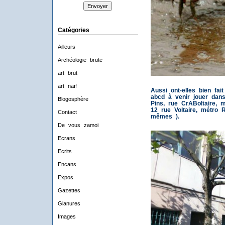
Catégories
Ailleurs
Archéologie brute
art brut
art naïf
Aussi ont-elles bien fait
abcd à venir jouer dans
Blogosphère
Pins, rue CrABoltaire, m
12 rue Voltaire, métro R
Contact
mêmes ).
De vous zamoi
Ecrans
Ecrits
Encans
Expos
Gazettes
Glanures
Images