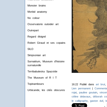
Monster brains
Morbid anatomy
No colour
Osservatorio outsider art
Outrepart
Regard éloigné
Robert Giraud et ses copains
SILO
Simpsonian art
Surnatéum, Museum d'histoire
surnaturelle
Terribabuleska Spazoïde
The Museum of R I T
Topinambours
16:22 Publié dans
art brut
Lien permanent
|
Commentai
Urbicande, les cités obscures
rojat
,
pauline goutain
,
vincen
céline delavaux
,
déborah co
le calligraphe
,
gaston duf
,
b