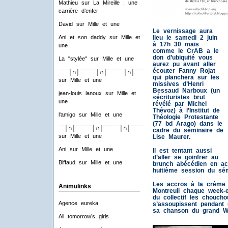
Mathieu
sur
La Mireille : une
carrière d’enfer
David
sur
Mille et une
Le vernissage aura
lieu le samedi 2 juin
Ani et son daddy
sur
Mille et
à 17h 30 mais
une
comme le CrAB a le
don d’ubiquité vous
La "stylée"
sur
Mille et une
aurez pu avant aller
écouter Fanny Rojat
ˉˉˉˉˉ│∩│ˉˉˉˉˉˉˉˉ│∩│ˉˉˉˉˉˉˉˉ│∩│ˉˉˉˉˉˉˉˉ│∩│ˉˉˉˉ
qui planchera sur les
sur
Mille et une
missives d’Henri
Bessaud Narboux (un
jean-louis lanoux
sur
Mille et
«écrituriste» brut
une
révélé par Michel
Thévoz) à l’Institut de
l'amigo
sur
Mille et une
Théologie Protestante
(77 bd Arago) dans le
ˉˉˉ│∩│ˉˉˉˉˉˉˉˉ│∩│ˉˉˉˉˉˉˉˉ│∩│ˉˉˉˉˉˉˉˉ│∩│ˉˉˉ
cadre du séminaire de
sur
Mille et une
Lise Maurer.
Ani
sur
Mille et une
Il est tentant aussi
d’aller se goinfrer au
Biffaud
sur
Mille et une
brunch abécédien en acc
huitième session du sém
Les accros à la crème 
Animulinks
Montreuil chaque week
du collectif les choucho
Agence eureka
s’assoupissent pendant 
sa chanson du grand Wö
All tomorrow’s girls