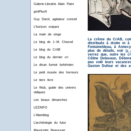
Galerie-Librairie Alain Paire
gmtPlus9
Guy Darol, agitateur conseil
L'horizon ovipare
La main de singe
La crème du CrAB, com
Le blog de J.-M. Chesné
distribuée à droite et 
Fontainebleau, à Annecy
Le blog du CrAB
plus de détails, voir
la 
verrez que, outre les c
Le blog du dernier cri
Céline Delavaux, Débora
pas volé leurs vacances
Le divan fumoir bohémien
Gaston Dufour et des au
Le petit musée des horreurs
Le tiers livre
Le Wub, guide des univers
obliques
Les beaux dimanches
LEZINFO
L'Alamblog
L’archéologie du futur
Mauricette Beaussart