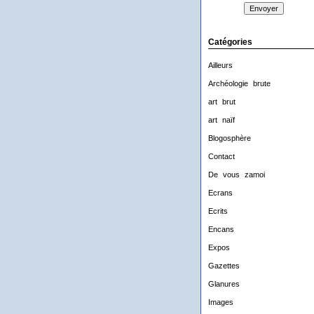
Catégories
Ailleurs
Archéologie brute
art brut
art naïf
Blogosphère
Contact
De vous zamoi
Ecrans
Ecrits
Encans
Expos
Gazettes
Glanures
Images