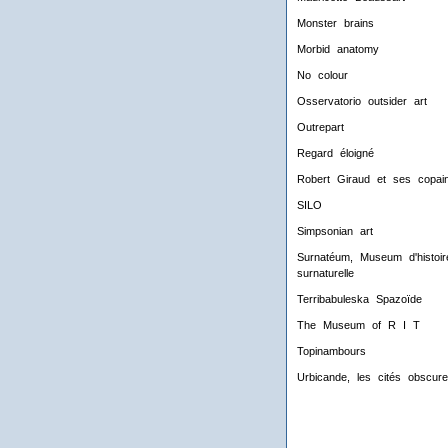
Monster brains
Morbid anatomy
No colour
Osservatorio outsider art
Outrepart
Regard éloigné
Robert Giraud et ses copai
SILO
Simpsonian art
Surnatéum, Museum d'histoir
surnaturelle
Terribabuleska Spazoïde
The Museum of R I T
Topinambours
Urbicande, les cités obscur