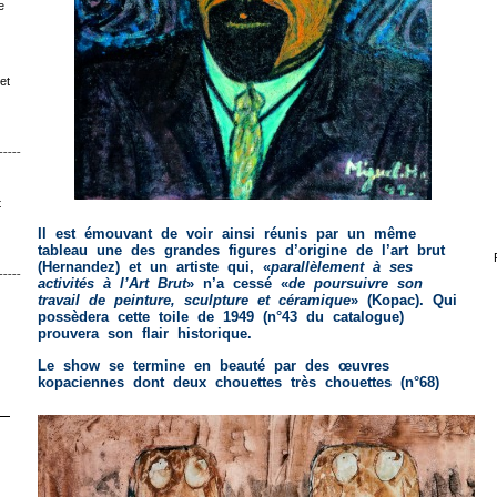
e
et
ˉˉˉˉˉˉˉˉ│∩│ˉˉˉˉ
t
Il est émouvant de voir ainsi réunis par un même
tableau une des grandes figures d’origine de l’art brut
(Hernandez) et un artiste qui, «
parallèlement à ses
ˉˉˉˉˉˉ│∩│ˉˉˉ
activités à l’Art Brut
» n’a cessé «
de poursuivre son
travail de peinture, sculpture et céramique
» (Kopac). Qui
possèdera cette toile de 1949 (n°43 du catalogue)
prouvera son flair historique.
Le show se termine en beauté par des œuvres
kopaciennes dont deux chouettes très chouettes (n°68)