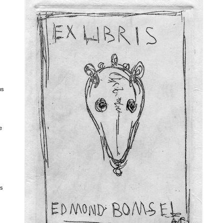
ns
e
es