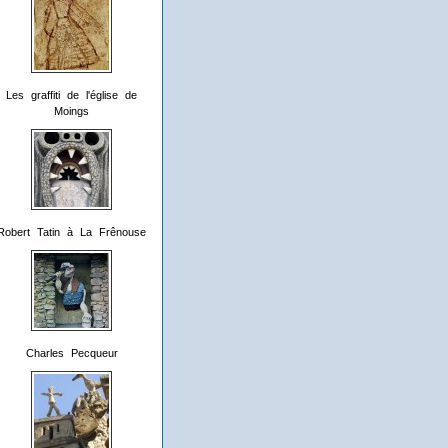
Les graffiti de l'église de
Moings
Robert Tatin à La Frênouse
Charles Pecqueur