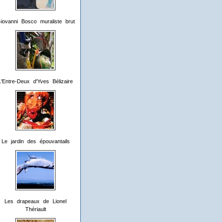
iovanni Bosco muraliste brut
L'Entre-Deux d'Yves Bélizaire
Le jardin des épouvantails
Les drapeaux de Lionel
Thériault