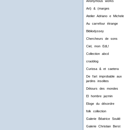
Anonymous works
Art) & (marges
Atelier Adriano e Michele
Au carrefour étrange
Bibliodyssey
Chercheurs de sons
Ciel, mon EdL!
Collection abcd
craoblog
Curiosa & et caetera
De l'art improbable aux
jardins insolites
Détours des mondes
El hombre jazmin
Eloge du désordre
folk collection
Galerie Béatrice Soulié
Galerie Christian Berst