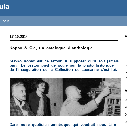
ula
t brut
A
17.10.2014
Kopac & Cie, un catalogue d’anthologie
Slavko Kopac est de retour. A supposer qu’il soit jamais
parti. Le veston pied de poule sur la photo historique
de l’inauguration de la Collection de Lausanne c’est lui.
A
2
2
2
2
Dans notre quotidien amnésique qui voudrait nous faire