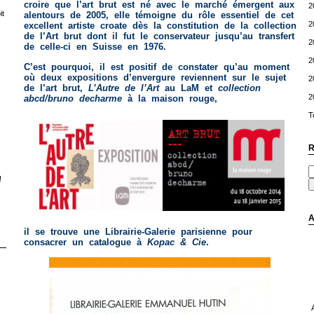
croire que l’art brut est né avec le marché émergent aux
2
t
alentours de 2005, elle témoigne du rôle essentiel de cet
2
excellent artiste croate dès la constitution de la collection
de l’Art brut dont il fut le conservateur jusqu’au transfert
2
de celle-ci en Suisse en 1976.
2
C’est pourquoi, il est positif de constater qu’au moment
où deux expositions d’envergure reviennent sur le sujet
2
de l’art brut,
L’Autre de
l’Art
au LaM et
collection
2
abcd/bruno decharme
à la maison rouge,
T
R
!
A
il se trouve une Librairie-Galerie parisienne pour
consacrer un catalogue à
Kopac & Cie
.
lllllllllllllllllllllllllllllllllllllllllllllllllllllllllllllllllllllllllllll
ll