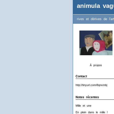
animula vag
rives et dérives de l'ar
À propos
Contact
http://tinyurl.com/8qnxmbj
Notes récentes
Mille et une
En plein dans le mille !