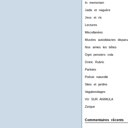
In memoriam
Jadis et naguère
Jeux et ris
Lectures
Miscellanées
Musées autodidactes disparu
Nos amies les bêtes
Ogni pensiero vola
Oniric Rubric
Parlotes
Poésie naturelle
Sites et jardins
Vagabondages
VU SUR ANIMULA
Zizique
Commentaires récents