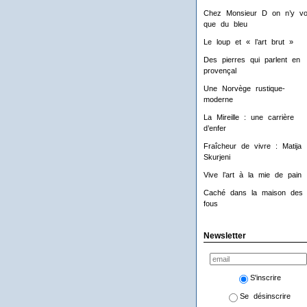
Chez Monsieur D on n’y voi
que du bleu
Le loup et « l’art brut »
Des pierres qui parlent en
provençal
Une Norvège rustique-
moderne
La Mireille : une carrière
d’enfer
Fraîcheur de vivre : Matija
Skurjeni
Vive l’art à la mie de pain 
Caché dans la maison des
fous
Newsletter
S'inscrire
Se désinscrire