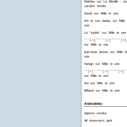
Mathieu
sur
La Mireille : un
carrière d’enfer
David
sur
Mille et une
Ani et son daddy
sur
Mille 
une
La "stylée"
sur
Mille et une
ˉˉˉˉˉ│∩│ˉˉˉˉˉˉˉˉ│∩│ˉˉˉˉˉˉˉˉ│∩│
sur
Mille et une
jean-louis lanoux
sur
Mille e
une
l'amigo
sur
Mille et une
ˉˉˉ│∩│ˉˉˉˉˉˉˉˉ│∩│ˉˉˉˉˉˉˉˉ│∩│ˉˉ
sur
Mille et une
Ani
sur
Mille et une
Biffaud
sur
Mille et une
Animulinks
Agence eureka
All tomorrow’s girls