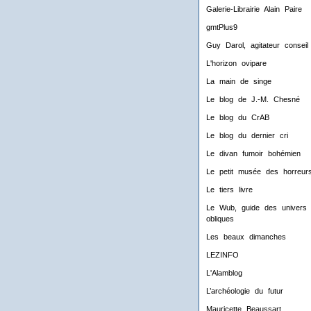
Galerie-Librairie Alain Paire
gmtPlus9
Guy Darol, agitateur conseil
L'horizon ovipare
La main de singe
Le blog de J.-M. Chesné
Le blog du CrAB
Le blog du dernier cri
Le divan fumoir bohémien
Le petit musée des horreur
Le tiers livre
Le Wub, guide des univers
obliques
Les beaux dimanches
LEZINFO
L'Alamblog
L’archéologie du futur
Mauricette Beaussart