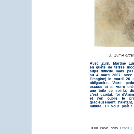
U. Zürn-
Portra
Avec Zürn, Martine Lusa
en quête de terres inco
sujet difficile mais p
au 4 mars 2007, avec 
l’imagine) le mardi 26
obligatoire. Votre pe
excuse et si votre chér
une toile ce soir-là, d
c’est capital, foi d’Ani
et j’en oublie le pr
gracieusement haletant
minute, s’il vous plaît !
01:00 Publié dans
Expos