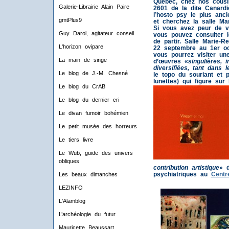
Québec, chez nos cousi
Galerie-Librairie Alain Paire
2601 de la dite Canardi
l’hosto psy le plus anc
gmtPlus9
et cherchez la salle Ma
Si vous avez peur de v
Guy Darol, agitateur conseil
vous pouvez consulter l
de partir. Salle Marie-R
L'horizon ovipare
22 septembre au 1er oc
vous pourrez visiter une
La main de singe
d’œuvres «
singulières, 
diversifiées, tant dans 
Le blog de J.-M. Chesné
le topo du souriant et 
lunettes) qui figure sur 
Le blog du CrAB
Le blog du dernier cri
Le divan fumoir bohémien
Le petit musée des horreurs
Le tiers livre
Le Wub, guide des univers
obliques
contribution artistique
» d
psychiatriques au
Centre
Les beaux dimanches
LEZINFO
L'Alamblog
L’archéologie du futur
Mauricette Beaussart