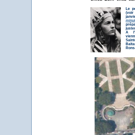
Le pe
(voi
janv
minui
prépa
juste
A l’
vienn
Sain
Balt
Rons