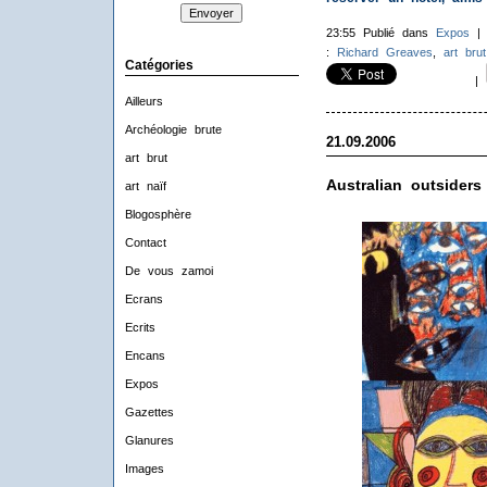
23:55 Publié dans
Expos
:
Richard Greaves
,
art brut
Catégories
|
Ailleurs
Archéologie brute
21.09.2006
art brut
Australian outsiders
art naïf
Blogosphère
Contact
De vous zamoi
Ecrans
Ecrits
Encans
Expos
Gazettes
Glanures
Images