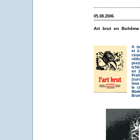
05.08.2006
Art brut en Bohême
A to
et à
ceux
réfé
prem
tchè
en 1
Pra
(sur
tous
le c
Made
Brun