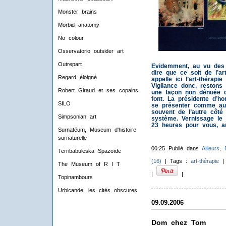
Monster brains
Morbid anatomy
No colour
Osservatorio outsider art
Outrepart
Evidemment, au vu des
dire que ce soit de l’ar
Regard éloigné
appelle ici l’art-thérapi
Vigilance donc, restons
Robert Giraud et ses copains
une façon non dénuée de
font. La présidente d’h
SILO
se présenter comme aute
souvent de l’autre côté
Simpsonian art
système. Vernissage le
23 heures pour vous, an
Surnatéum, Museum d'histoire
surnaturelle
00:25 Publié dans
Ailleurs
,
Terribabuleska Spazoïde
(16)
| Tags :
art-thérapie
The Museum of R I T
|
|
Topinambours
Urbicande, les cités obscures
09.09.2006
Dom chez Tom