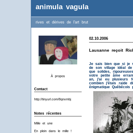
animula vagula
rives et dérives de l'art brut
02.10.2006
Lausanne reçoit Ric
Je sais bien que si je
de son village idéal de
que solides, rigoureuse
votre petite âme erra
À propos
an, j’ai eu plusieurs 
combien j’étais raide 
énigmatique Québécois p
Contact
http://tinyurl.com/8qnxmbj
Notes récentes
Mille et une
En plein dans le mille !