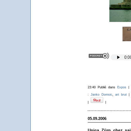
23:40 Publié dans
Expos
:
Janko Domsic
,
art brut
|
|
05.09.2006
Unica Zürn chez sai