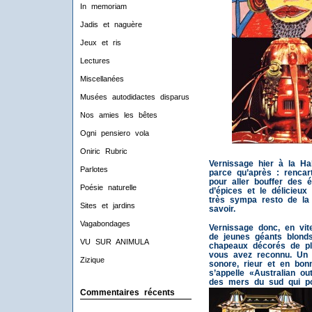
In memoriam
Jadis et naguère
Jeux et ris
Lectures
Miscellanées
Musées autodidactes disparus
Nos amies les bêtes
Ogni pensiero vola
Oniric Rubric
Vernissage hier à la Hal
Parlotes
parce qu’après : rencar
pour aller bouffer des 
Poésie naturelle
d’épices et le délicie
très sympa resto de la 
Sites et jardins
savoir.
Vagabondages
Vernissage donc, en vit
de jeunes géants blond
VU SUR ANIMULA
chapeaux décorés de pl
vous avez reconnu. Un p
Zizique
sonore, rieur et en bon
s’appelle «Australian ou
des mers du sud qui po
Commentaires récents