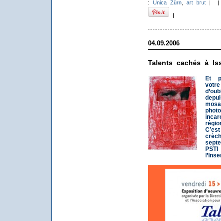
:
Unica Zürn
,
art brut
|
|
04.09.2006
Talents cachés à Is
Et p
votr
d’ou
depui
mosa
pho
inca
régio
C’es
crèc
septe
PSTI
l’Ins