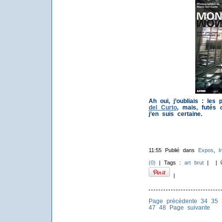
Ah oui, j’oubliais : le
del Curto
, mais, futés 
j’en suis certaine.
11:55 Publié dans
Expos
,
I
(0)
| Tags :
art brut
|
|
|
Page précédente
34
35
47
48
Page suivante