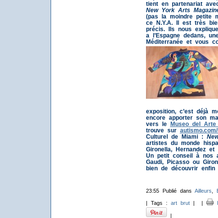
tient en partenariat av
New York Arts Magazin
(pas la moindre petite m
ce N.Y.A. Il est très b
précis. Ils nous expliqu
a l’Espagne dedans, une
Méditerranée et vous con
exposition, c’est déjà m
encore apporter son man
vers le
Museo del Arte 
trouve sur
autismo.com/
Culturel de Miami :
New
artistes du monde hispa
Gironella, Hernandez et 
Un petit conseil à nos 
Gaudi, Picasso ou Giron
bien de découvrir enfin 
23:55 Publié dans
Ailleurs
,
| Tags :
art brut
|
|
I
|