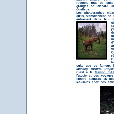
reconnu tout de suit
granges de Richard G
Ouellette.
Les photographes main
qu’ils s’abstiennent de
entraînent dans leur
g
S
j
d
q
m
d
a
v
C
r
B
l
suite que ce fameux li
Mondes Miroirs, Utopie
C’est à la
Maison d’Ail
l’utopie et des voyages 
tiendra jusqu’au 15 o
les-Bains chez nos amis