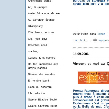
portraits de Stavroula F
Anonymous works
savez bien qu’il y a de
Art) & (marges
Atelier Adriano e Michele
Au carrefour étrange
Bibliodyssey
Chercheurs de sons
00:40 Publié dans
Expos
Ciel, mon EdL!
:
art brut
|
|
Imprimer
Collection abcd
craoblog
14.09.2006
Curiosa & et caetera
Vincent et moi au 
De l'art improbable aux
jardins insolites
Détours des mondes
El hombre jazmin
Eloge du désordre
Prenez l’autoroute direct
folk collection
Bourg-Royal, à gauche à 
puis à droite à celui d
Galerie Béatrice Soulié
stationnement est gratui
Evidemment c’est un peu 
Galerie Christian Berst
ou la Belle de mai. C’e