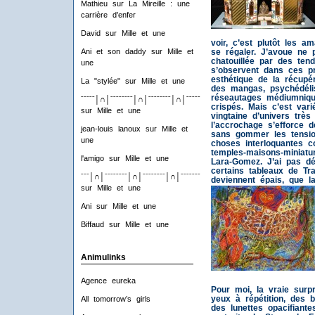
Mathieu
sur
La Mireille : une
carrière d’enfer
David
sur
Mille et une
voir, c’est plutôt les a
se régaler.
J’avoue ne p
Ani et son daddy
sur
Mille et
chatouillée par des ten
une
s’observent dans ces pr
esthétique de la récupér
La "stylée"
sur
Mille et une
des mangas, psychédéli
réseautages médiumniqu
ˉˉˉˉˉ│∩│ˉˉˉˉˉˉˉˉ│∩│ˉˉˉˉˉˉˉˉ│∩│ˉˉˉˉˉˉˉˉ│∩│ˉˉˉˉ
crispés. Mais c’est vari
sur
Mille et une
vingtaine d’univers très
l’accrochage s’efforce d
jean-louis lanoux
sur
Mille et
sans gommer les tensio
une
choses interloquantes 
temples-maisons-miniatu
l'amigo
sur
Mille et une
Lara-Gomez. J’ai pas dé
certains tableaux de Tra
ˉˉˉ│∩│ˉˉˉˉˉˉˉˉ│∩│ˉˉˉˉˉˉˉˉ│∩│ˉˉˉˉˉˉˉˉ│∩│ˉˉˉ
deviennent épais, que 
sur
Mille et une
Ani
sur
Mille et une
Biffaud
sur
Mille et une
Animulinks
Agence eureka
Pour moi, la vraie surp
yeux à répétition, des 
All tomorrow’s girls
des lunettes opacifiante