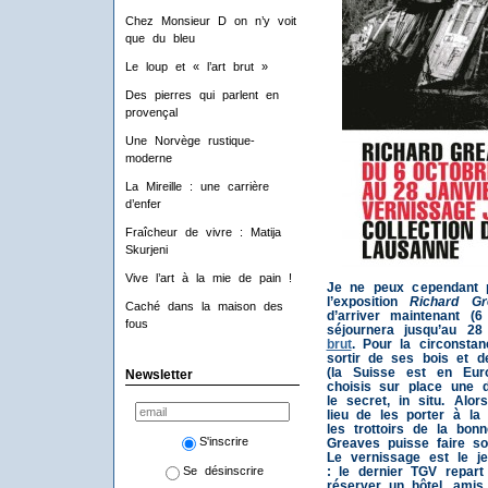
Chez Monsieur D on n’y voit
que du bleu
Le loup et « l’art brut »
Des pierres qui parlent en
provençal
Une Norvège rustique-
moderne
La Mireille : une carrière
d’enfer
Fraîcheur de vivre : Matija
Skurjeni
Vive l’art à la mie de pain !
Je ne peux cependant 
l’exposition
Richard Gr
Caché dans la maison des
d’arriver maintenant (
fous
séjournera jusqu’au 2
brut
. Pour la circonstan
sortir de ses bois et d
(la Suisse est en Euro
Newsletter
choisis sur place une de
le secret, in situ. Al
lieu de les porter à la
les trottoirs de la bo
S'inscrire
Greaves puisse faire s
Le vernissage est le j
Se désinscrire
: le dernier TGV repart
réserver un hôtel, amis 