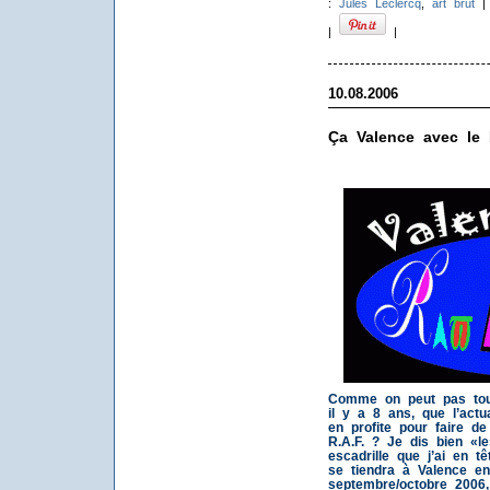
:
Jules Leclercq
,
art brut
|
|
10.08.2006
Ça Valence avec le
Comme on peut pas touj
il y a 8 ans, que l’actu
en profite pour faire d
R.A.F. ? Je dis bien «le
escadrille que j’ai en t
se tiendra à Valence e
septembre/octobre 2006,