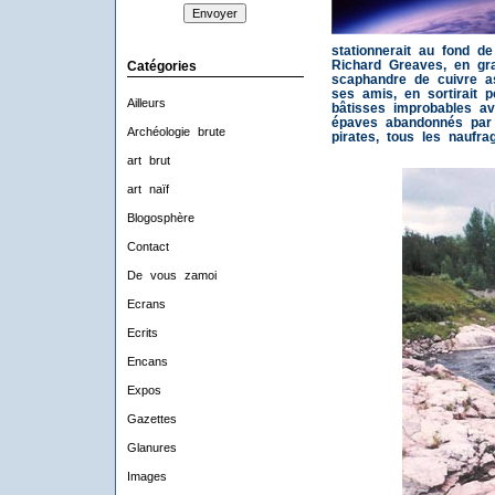
stationnerait au fond d
Richard Greaves, en gr
Catégories
scaphandre de cuivre a
ses amis, en sortirait 
Ailleurs
bâtisses improbables av
épaves abandonnés par t
Archéologie brute
pirates, tous les naufra
art brut
art naïf
Blogosphère
Contact
De vous zamoi
Ecrans
Ecrits
Encans
Expos
Gazettes
Glanures
Images