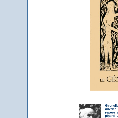
Gironel
ouvrier
repéré 
pinard. 