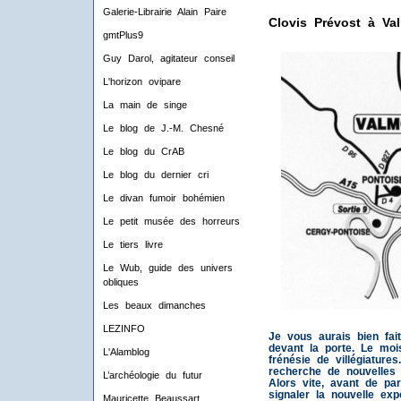
Galerie-Librairie Alain Paire
Clovis Prévost à Va
gmtPlus9
Guy Darol, agitateur conseil
L'horizon ovipare
La main de singe
Le blog de J.-M. Chesné
Le blog du CrAB
Le blog du dernier cri
Le divan fumoir bohémien
Le petit musée des horreurs
Le tiers livre
Le Wub, guide des univers
obliques
Les beaux dimanches
LEZINFO
Je vous aurais bien fa
devant la porte. Le moi
L'Alamblog
frénésie de villégiature
recherche de nouvelles 
L’archéologie du futur
Alors vite, avant de par
signaler la nouvelle ex
Mauricette Beaussart