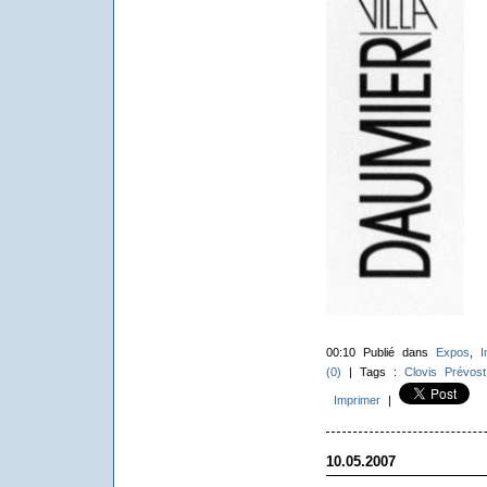
00:10 Publié dans
Expos
,
I
(0)
| Tags :
Clovis Prévost
Imprimer
|
10.05.2007