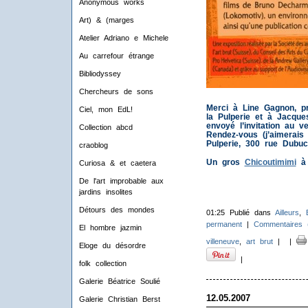
Anonymous works
Art) & (marges
Atelier Adriano e Michele
Au carrefour étrange
Bibliodyssey
Chercheurs de sons
Merci à Line Gagnon, pr
Ciel, mon EdL!
la Pulperie et à Jacques
envoyé l’invitation au v
Collection abcd
Rendez-vous (j’aimerais
Pulperie, 300 rue Dubuc
craoblog
Un gros
Chicoutimimi
à 
Curiosa & et caetera
De l'art improbable aux
jardins insolites
Détours des mondes
01:25 Publié dans
Ailleurs
,
permanent
|
Commentaires 
El hombre jazmin
villeneuve
,
art brut
|
|
Eloge du désordre
|
folk collection
Galerie Béatrice Soulié
12.05.2007
Galerie Christian Berst