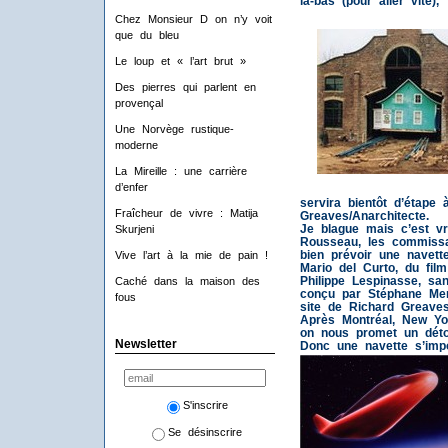
là-bas (pour aller vite),
Chez Monsieur D on n’y voit
que du bleu
Le loup et « l’art brut »
Des pierres qui parlent en
provençal
Une Norvège rustique-
moderne
La Mireille : une carrière
d’enfer
servira bientôt d’étape
Fraîcheur de vivre : Matija
Greaves/Anarchitecte.
Je blague mais c’est vr
Skurjeni
Rousseau, les commissai
bien prévoir une navett
Vive l’art à la mie de pain !
Mario del Curto, du fi
Philippe Lespinasse, sa
Caché dans la maison des
conçu par Stéphane Mer
fous
site de Richard Greaves,
Après Montréal, New Yor
on nous promet un détou
Newsletter
Donc une navette s’impo
S'inscrire
Se désinscrire