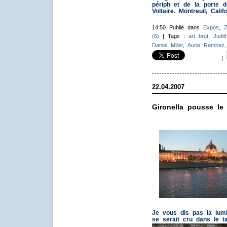
périph et de la porte d
Voltaire. Montreuil, Califo
14:50 Publié dans
Expos
,
Z
(6)
| Tags :
art brut
,
Judit
Daniel Miller
,
Aurie Ramirez
|
22.04.2007
Gironella pousse le
Je vous dis pas la lumi
se serait cru dans le ta