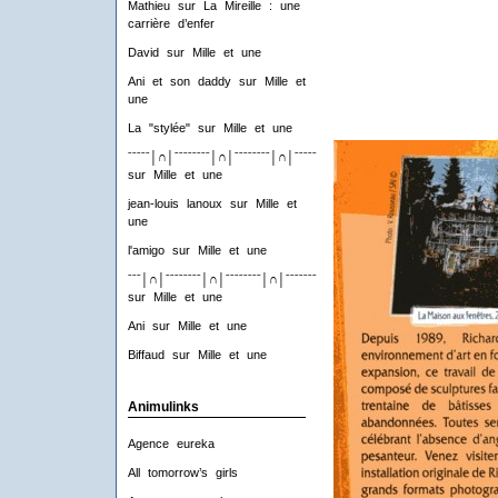
Mathieu
sur
La Mireille : une
carrière d’enfer
David
sur
Mille et une
Ani et son daddy
sur
Mille et
une
La "stylée"
sur
Mille et une
ˉˉˉˉˉ│∩│ˉˉˉˉˉˉˉˉ│∩│ˉˉˉˉˉˉˉˉ│∩│ˉˉˉˉˉˉˉˉ│∩│ˉˉˉˉ
sur
Mille et une
jean-louis lanoux
sur
Mille et
une
l'amigo
sur
Mille et une
ˉˉˉ│∩│ˉˉˉˉˉˉˉˉ│∩│ˉˉˉˉˉˉˉˉ│∩│ˉˉˉˉˉˉˉˉ│∩│ˉˉˉ
sur
Mille et une
Ani
sur
Mille et une
Biffaud
sur
Mille et une
Animulinks
Agence eureka
All tomorrow’s girls