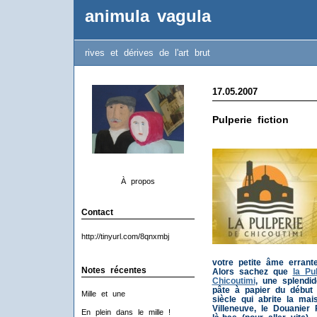
animula vagula
rives et dérives de l'art brut
17.05.2007
Pulperie fiction
À propos
Contact
http://tinyurl.com/8qnxmbj
votre petite âme errant
Notes récentes
Alors sachez que
la Pu
Chicoutimi
, une splendi
pâte à papier du début
Mille et une
siècle qui abrite la mai
Villeneuve, le Douanier
En plein dans le mille !