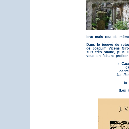
brut mais tout de même 
Dans le tégévé de retou
de Joaquim Vicens Giro
suis très snobe, je le l
vous en faisant profiter i
«
Cant
ca
canta
las fie
in
(Les F