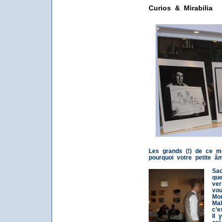
Curios & Mirabilia
Les grands (!) de ce m
pourquoi votre petite â
Sac
que
ver
vou
Mon
Mal
c’e
Il 