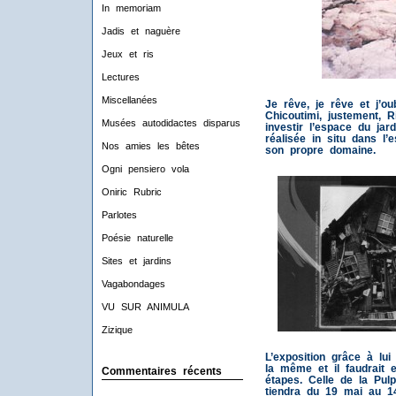
In memoriam
Jadis et naguère
Jeux et ris
Lectures
Miscellanées
Je rêve, je rêve et j’oub
Chicoutimi, justement, 
Musées autodidactes disparus
investir l’espace du jar
réalisée in situ dans l
Nos amies les bêtes
son propre domaine.
Ogni pensiero vola
Oniric Rubric
Parlotes
Poésie naturelle
Sites et jardins
Vagabondages
VU SUR ANIMULA
Zizique
L’exposition grâce à lui
la même et il faudrait e
Commentaires récents
étapes. Celle de la Pul
tiendra du 19 mai au 1