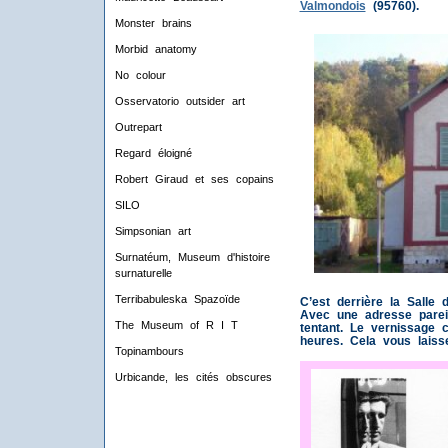
Valmondois
(95760).
Monster brains
Morbid anatomy
No colour
Osservatorio outsider art
Outrepart
Regard éloigné
Robert Giraud et ses copains
SILO
Simpsonian art
Surnatéum, Museum d'histoire
surnaturelle
Terribabuleska Spazoïde
C’est derrière la Salle
Avec une adresse parei
The Museum of R I T
tentant. Le vernissage 
heures. Cela vous laiss
Topinambours
Urbicande, les cités obscures