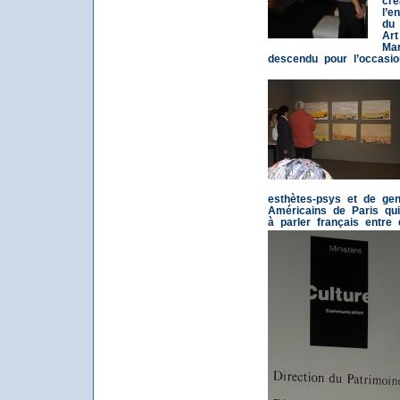
cré
l’e
du 
Art
Mar
descendu pour l’occasio
esthètes-psys et de gent
Américains de Paris qui
à parler français entre 