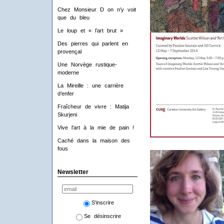
Chez Monsieur D on n’y voit
que du bleu
Le loup et « l’art brut »
Des pierres qui parlent en
provençal
Une Norvège rustique-
moderne
La Mireille : une carrière
d’enfer
Fraîcheur de vivre : Matija
Skurjeni
Vive l’art à la mie de pain !
Caché dans la maison des
fous
Newsletter
S'inscrire
Se désinscrire