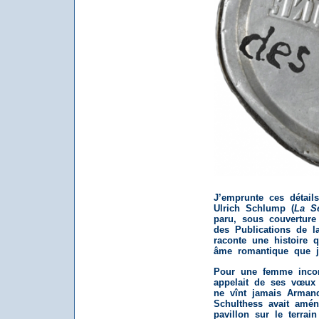
J’emprunte ces détails 
Ulrich Schlump (
La S
paru, sous couverture
des Publications de la
raconte une histoire q
âme romantique que je
Pour une femme incon
appelait de ses vœux
ne vînt jamais Arman
Schulthess avait amé
pavillon sur le terrai