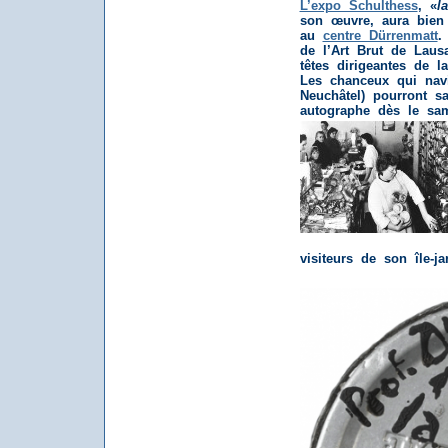
L’expo Schulthess
, «
l
son œuvre, aura bien
au
centre Dürrenmatt
.
de l’Art Brut de Laus
têtes dirigeantes de 
Les chanceux qui nav
Neuchâtel) pourront s
autographe dès le sa
visiteurs de son île-j