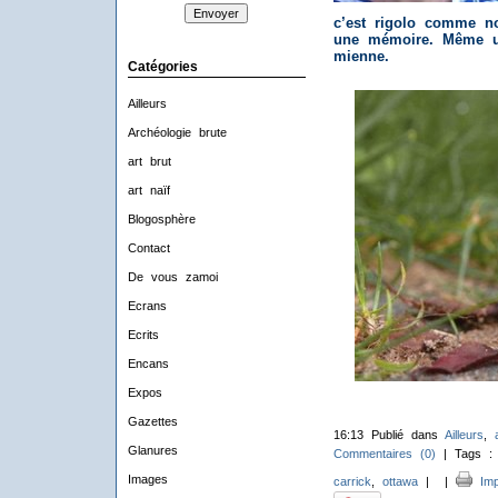
c’est rigolo comme no
une mémoire. Même u
mienne.
Catégories
Ailleurs
Archéologie brute
art brut
art naïf
Blogosphère
Contact
De vous zamoi
Ecrans
Ecrits
Encans
Expos
Gazettes
16:13 Publié dans
Ailleurs
,
Glanures
Commentaires (0)
| Tags 
Images
carrick
,
ottawa
|
|
Imp