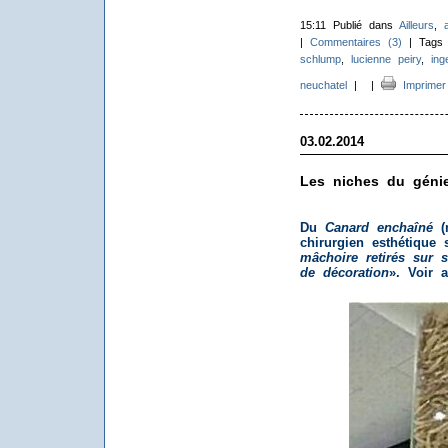
15:11 Publié dans
Ailleurs
,
|
Commentaires (3)
| Tags
schlump
,
lucienne peiry
,
ing
neuchatel
|
|
Imprimer
03.02.2014
Les niches du géni
Du
Canard enchaîné
(n
chirurgien esthétique 
mâchoire retirés sur s
de décoration
». Voir 