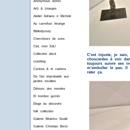
Anonymous works
Art) & (marges
Atelier Adriano e Michele
Au carrefour étrange
Bibliodyssey
Chercheurs de sons
Ciel, mon EdL!
Collection abcd
C’est injuste, je sais
choucardes à voir dan
craoblog
toujours suivre ses in
m’emboîter le pas. I
Curiosa & et caetera
rater ça.
De l'art improbable aux
jardins insolites
Détours des mondes
El hombre jazmin
Eloge du désordre
folk collection
Galerie Béatrice Soulié
Galerie Christian Berst