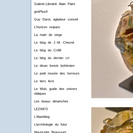
Galerie-Librairie Alain Paire
gmtPlus9
Guy Darol, agitateur conseil
L'horizon ovipare
La main de singe
Le blog de J.-M. Chesné
Le blog du CrAB
Le blog du dernier cri
Le divan fumoir bohémien
Le petit musée des horreurs
Le tiers livre
Le Wub, guide des univers
obliques
Les beaux dimanches
LEZINFO
L'Alamblog
L’archéologie du futur
Mauricette Beaussart