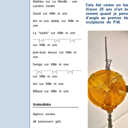
Mathieu
sur
La Mireille : une
Cela fait certes un bai
carrière d’enfer
Vision 25 ans d’art br
revient quand je pense
David
sur
Mille et une
d’angle au premier éta
Ani et son daddy
sur
Mille et
sculptures de P.W.
une
La "stylée"
sur
Mille et une
ˉˉˉˉˉ│∩│ˉˉˉˉˉˉˉˉ│∩│ˉˉˉˉˉˉˉˉ│∩│ˉˉˉˉˉˉˉˉ│∩│ˉˉˉˉ
sur
Mille et une
jean-louis lanoux
sur
Mille et
une
l'amigo
sur
Mille et une
ˉˉˉ│∩│ˉˉˉˉˉˉˉˉ│∩│ˉˉˉˉˉˉˉˉ│∩│ˉˉˉˉˉˉˉˉ│∩│ˉˉˉ
sur
Mille et une
Ani
sur
Mille et une
Biffaud
sur
Mille et une
Animulinks
Agence eureka
All tomorrow’s girls