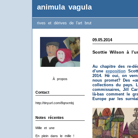
animula vagula
rives et dérives de l'art brut
09.05.2014
Scottie Wilson à l’un
Au chapitre des re-déc
d’une
exposition
Scott
2014. Hé oui, on vern
À propos
nous promet? Des «
œ
collections du pays.
L
commissaires, Jill Ca
Contact
là-bas comment le gra
Europe par les surréal
http://tinyurl.com/8qnxmbj
Notes récentes
Mille et une
En plein dans le mille !