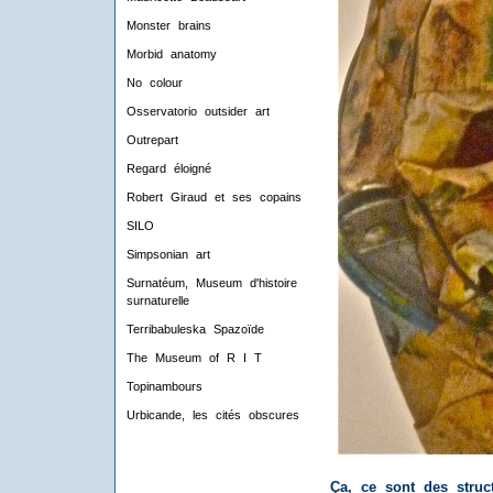
Monster brains
Morbid anatomy
No colour
Osservatorio outsider art
Outrepart
Regard éloigné
Robert Giraud et ses copains
SILO
Simpsonian art
Surnatéum, Museum d'histoire
surnaturelle
Terribabuleska Spazoïde
The Museum of R I T
Topinambours
Urbicande, les cités obscures
Ça, ce sont des struct