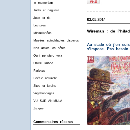
In memoriam
|
Jadis et naguère
Jeux et ris
03.05.2014
Lectures
Wireman : de Philad
Miscellanées
Musées autodidactes disparus
Au stade où j’en suis
Nos amies les bêtes
s’impose. Pas besoin d
Ogni pensiero vola
Oniric Rubric
Parlotes
Poésie naturelle
Sites et jardins
Vagabondages
VU SUR ANIMULA
Zizique
Commentaires récents