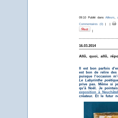
09:10 Publié dans
Ailleurs
,
Commentaires (0)
|
|
I
|
16.03.2014
Allô, quoi, allô, ré
Il est bon parfois d’
est bon de relire des 
puisque l’occasion m’
Le Labyrinthe poétiqu
prive pas. Même si je
qu’à Noël. Je pointai
exposition à Neuchâte
créateur. Et le futur