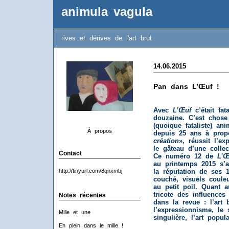
animula vagula
rives et dérives de l'art brut
14.06.2015
Pan dans L’Œuf !
Avec
L’Œuf
c’était fat
douzaine. C’est chose f
(quoique fataliste) an
À propos
depuis 25 ans à prop
création
», réussit l’e
le gâteau d’une collect
Contact
Ce numéro 12 de
L’Œ
au printemps 2015 s’a
http://tinyurl.com/8qnxmbj
la réputation de ses 
couché, visuels couleu
au petit poil. Quant a
tricote des influences
Notes récentes
dans la revue : l’art 
l’expressionnisme, le 
Mille et une
singulière, l’art popula
En plein dans le mille !