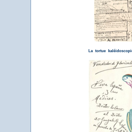
La tortue kaléidoscop