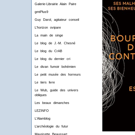
Galerie-Librairie Alain Paire
gmtPlus9
Guy Darol, agitateur conseil
L'horizon ovipare
La main de singe
Le blog de J.-M. Chesné
Le blog du CrAB
Le blog du dernier cri
Le divan fumoir bohémien
Le petit musée des horreurs
Le tiers livre
Le Wub, guide des univers
obliques
Les beaux dimanches
LEZINFO
L'Alamblog
L’archéologie du futur
Mauricette Beaussart