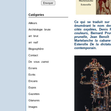
Catégories
Ce qui se traduit sur
Ailleurs
énumérant le nom des 
cités oxydées
, Denis 
Archéologie brute
couleurs
, Bernard Pru
art brut
prunelle
, Jean Benoît
Martelanche
la cabane
art naïf
Esterolle
De la dictat
contemporain
.
Blogosphère
Contact
De vous zamoi
Ecrans
Ecrits
Encans
Expos
Gazettes
Glanures
Images