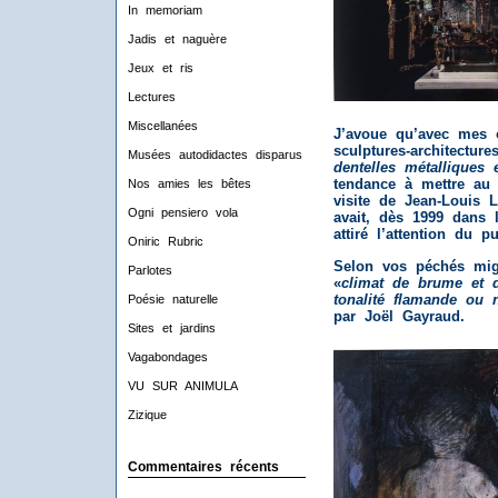
In memoriam
Jadis et naguère
Jeux et ris
Lectures
Miscellanées
J’avoue qu’avec mes œ
sculptures-architecture
Musées autodidactes disparus
dentelles métalliques 
tendance à mettre au t
Nos amies les bêtes
visite de Jean-Louis L
Ogni pensiero vola
avait, dès 1999 dans
attiré l’attention du p
Oniric Rubric
Selon vos péchés mig
Parlotes
«
climat de brume et d
tonalité flamande ou 
Poésie naturelle
par Joël Gayraud.
Sites et jardins
Vagabondages
VU SUR ANIMULA
Zizique
Commentaires récents