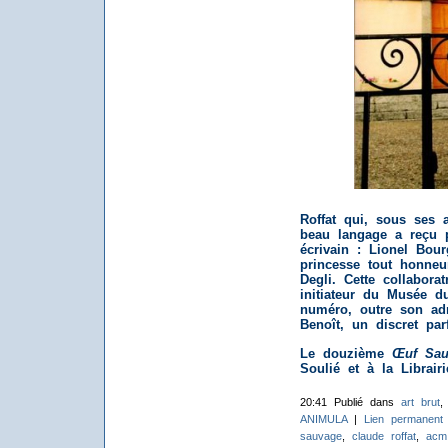
Roffat qui, sous ses a
beau langage a reçu p
écrivain : Lionel Bour
princesse tout honneur
Degli. Cette collabora
initiateur du Musée d
numéro, outre son adm
Benoît, un discret par
Le douzième
Œuf Sau
Soulié et à la Librairi
20:41 Publié dans
art brut
ANIMULA
|
Lien permanent
sauvage
,
claude roffat
,
acm