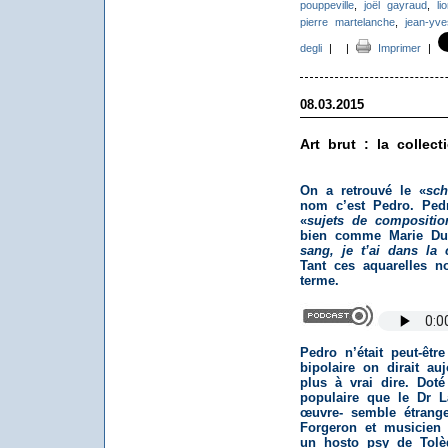
pouppeville
,
joël gayraud
,
li
pierre martelanche
,
jean-yve
degli
|
|
Imprimer
|
08.03.2015
Art brut : la collec
On a retrouvé le «
sch
nom c’est Pedro. Ped
«
sujets de compositio
bien comme Marie Du
sang, je t’ai dans la 
Tant ces aquarelles 
terme.
Pedro n’était peut-être
bipolaire on dirait au
plus à vrai dire. Doté
populaire que le Dr L
œuvre- semble étrang
Forgeron et musicien 
un hosto psy de Tolè