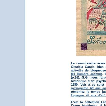
Le commissaire associ
Graciela Garcia, bien
activités de blogueus
(
El Hombre Jazmin
). 
(p.16). G.G. nous ramè
historique d’art psyc
1950. Voir à ce suj
pychopatho 60 ans ap
remontez le temps ju
Espagne 70 ans d’art
C’est la collection La
l’expo berstienne. A l