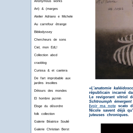
Anonymous works
Art) & (marges
Atelier Adriano e Michele
Au carrefour étrange
Bibliodyssey
Chercheurs de sons
Ciel, mon EdL!
Collection abcd
craoblog
Curiosa & et caetera
De l'art improbable aux
jardins insolites
«
L’anatomie kaléidosc
Détours des mondes
républicain incarné da
Le revigorant vitriol 
El hombre jazmin
Schtroumph émergent
(
voir ma note
scato du
Eloge du désordre
Nicole savent déjà qu
folk collection
juteuses chroniques.
Galerie Béatrice Soulié
Galerie Christian Berst