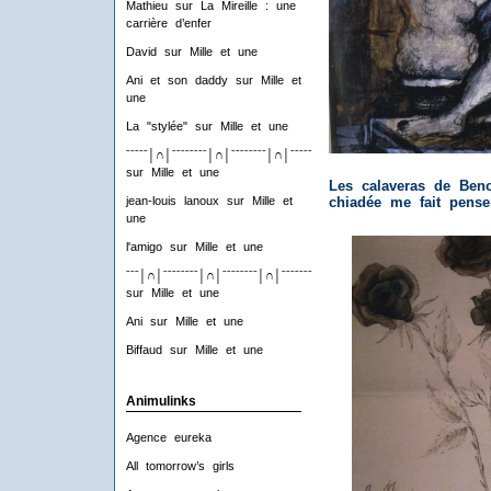
Mathieu
sur
La Mireille : une
carrière d’enfer
David
sur
Mille et une
Ani et son daddy
sur
Mille et
une
La "stylée"
sur
Mille et une
ˉˉˉˉˉ│∩│ˉˉˉˉˉˉˉˉ│∩│ˉˉˉˉˉˉˉˉ│∩│ˉˉˉˉˉˉˉˉ│∩│ˉˉˉˉ
sur
Mille et une
Les calaveras de Beno
jean-louis lanoux
sur
Mille et
chiadée me fait pense
une
l'amigo
sur
Mille et une
ˉˉˉ│∩│ˉˉˉˉˉˉˉˉ│∩│ˉˉˉˉˉˉˉˉ│∩│ˉˉˉˉˉˉˉˉ│∩│ˉˉˉ
sur
Mille et une
Ani
sur
Mille et une
Biffaud
sur
Mille et une
Animulinks
Agence eureka
All tomorrow’s girls