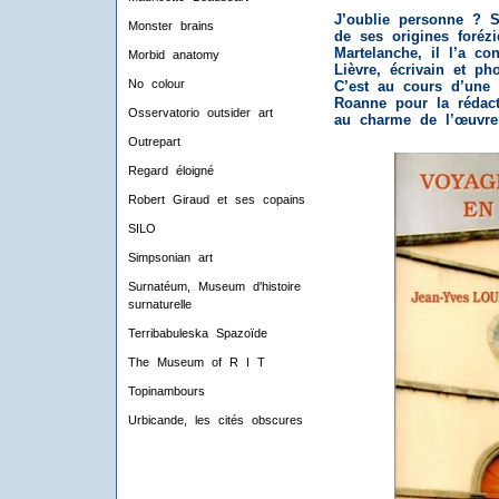
J’oublie personne ? Si
Monster brains
de ses origines forézi
Martelanche, il l’a co
Morbid anatomy
Lièvre, écrivain et ph
No colour
C’est au cours d’une 
Roanne pour la rédact
Osservatorio outsider art
au charme de l’œuvre 
Outrepart
Regard éloigné
Robert Giraud et ses copains
SILO
Simpsonian art
Surnatéum, Museum d'histoire
surnaturelle
Terribabuleska Spazoïde
The Museum of R I T
Topinambours
Urbicande, les cités obscures