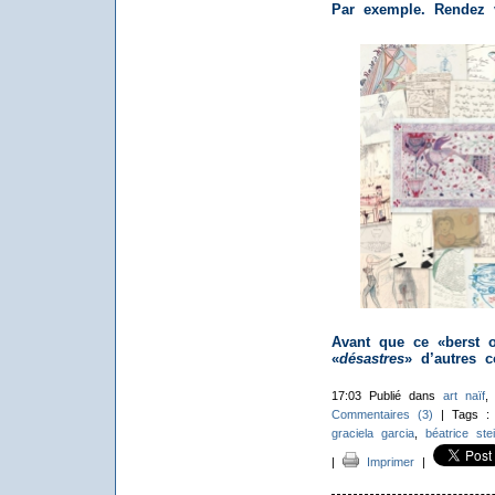
Par exemple. Rendez
Avant que ce «berst o
«
désastres
» d’autres c
17:03 Publié dans
art naïf
Commentaires (3)
| Tags 
graciela garcia
,
béatrice stei
|
Imprimer
|