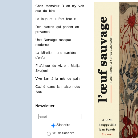
Chez Monsieur D on n’y voit
que du bleu
Le loup et « l’art brut »
Des pierres qui parlent en
provençal
Une Norvège rustique-
moderne
La Mireille : une carrière
d’enfer
Fraîcheur de vivre : Matija
Skurjeni
Vive l’art à la mie de pain !
Caché dans la maison des
fous
Newsletter
S'inscrire
Se désinscrire