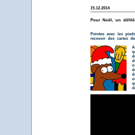
15.12.2014
Pour Noël, un défilé
Peintes avec les pied
recevoir des cartes d
A
q
d
d
n
d
d
o
q
d