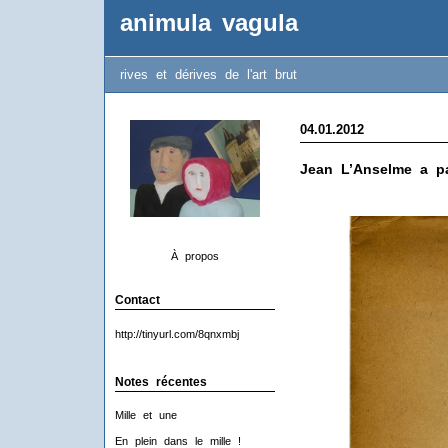
animula vagula
rives et dérives de l'art brut
04.01.2012
Jean L’Anselme a p
À propos
Contact
http://tinyurl.com/8qnxmbj
Notes récentes
Mille et une
En plein dans le mille !