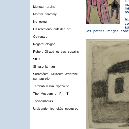
le
ma
Monster brains
ma
bo
Morbid anatomy
Ma
No colour
co
au
Osservatorio outsider art
les petites images con
Outrepart
Regard éloigné
Robert Giraud et ses copains
SILO
Simpsonian art
Surnatéum, Museum d'histoire
surnaturelle
Terribabuleska Spazoïde
The Museum of R I T
Topinambours
Urbicande, les cités obscures