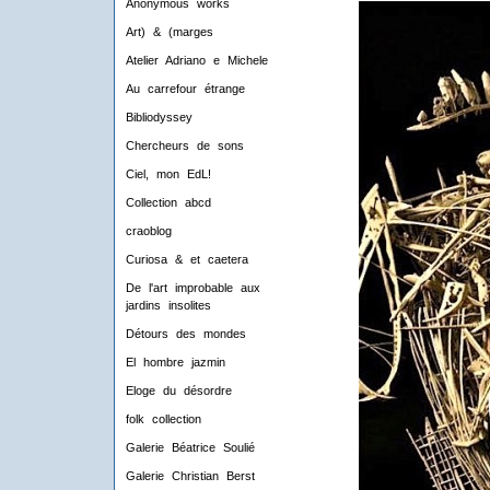
Anonymous works
Art) & (marges
Atelier Adriano e Michele
Au carrefour étrange
Bibliodyssey
Chercheurs de sons
Ciel, mon EdL!
Collection abcd
craoblog
Curiosa & et caetera
De l'art improbable aux
jardins insolites
Détours des mondes
El hombre jazmin
Eloge du désordre
folk collection
Galerie Béatrice Soulié
Galerie Christian Berst