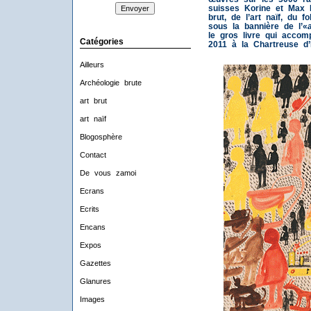
suisses Korine et Max 
brut, de l’art naïf, du f
sous la bannière de l’«
le gros livre qui acco
Catégories
2011 à la Chartreuse d’I
Ailleurs
Archéologie brute
art brut
art naïf
Blogosphère
Contact
De vous zamoi
Ecrans
Ecrits
Encans
Expos
Gazettes
Glanures
Images