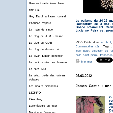
Galerie-Librairie Alain Paire
gmtPlus9
Guy Darol, agitateur conseil
Le ouikène du 24-25 ma
L'horizon ovipare
l’auditorium de la HSP, 
Bosco notamment. Ceris
La main de singe
Lucienne Peiry est prom
Le blog de J.-M. Chesné
23:55 Publié dans
art brut
Le blog du CrAB
Commentaires (2)
| Tags 
Le blog du dernier cri
josef hofer
,
collection de l'a
halle saint pierre
,
francesco
Le divan fumoir bohémien
Imprimer
|
Le petit musée des horreurs
Le tiers livre
05.03.2012
Le Wub, guide des univers
obliques
James Castle : une 
Les beaux dimanches
LEZINFO
Ou
L'Alamblog
re
ca
L’archéologie du futur
cu
Dé
Mauricette Beaussart