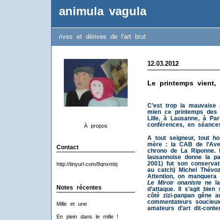
animula vagula
rives et dérives de l'art brut
12.03.2012
Le printemps vient, 
C’est trop la mauvaise
mien ce printemps des 
Lille, à Lausanne, à Par
conférences, en séances
À propos
A tout seigneur, tout h
mère : la CAB de l’Ave
Contact
chrono de La Riponne. L’
lausannoise donne la pa
2001) fut son conserv
http://tinyurl.com/8qnxmbj
au catch) Michel Thévo
Attention, on manquera 
Le Miroir onaniste
ne la
Notes récentes
d’attaque. Il s’agit bie
côté zizi-panpan gêne a
commentateurs soucieux
Mille et une
amateurs d’art dit-cont
En plein dans le mille !