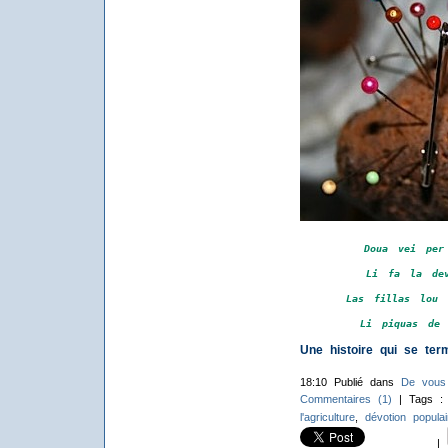
Doua vei per
Li fa la dev
Las fillas lou 
Li piquas de 
Une histoire qui se 
18:10 Publié dans
De vous
Commentaires (1)
| Tags 
l'agriculture
,
dévotion populai
|