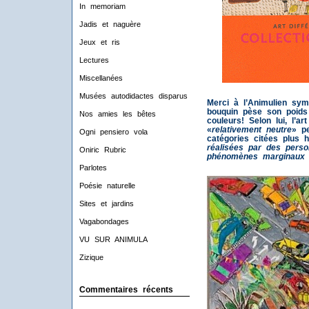
In memoriam
Jadis et naguère
Jeux et ris
Lectures
Miscellanées
Musées autodidactes disparus
Merci à l’Animulien sym
bouquin pèse son poid
Nos amies les bêtes
couleurs! Selon lui, l’ar
«
relativement neutre
» pe
Ogni pensiero vola
catégories citées plus h
réalisées par des perso
Oniric Rubric
phénomènes marginaux de
Parlotes
Poésie naturelle
Sites et jardins
Vagabondages
VU SUR ANIMULA
Zizique
Commentaires récents