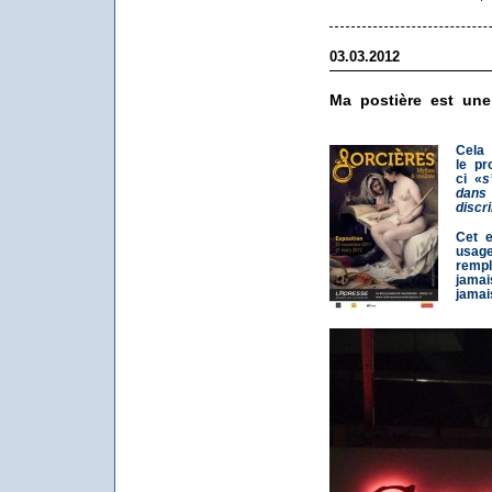
03.03.2012
Ma postière est une
Cela 
le pr
ci «
s
dans 
discr
Cet e
usage
remp
jamai
jamai