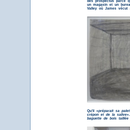
des prospectus parce q
un magasin et un burea
Valley où James vécut a
Qu’il «
préparait sa pale
crépon et de la salive
».
baguette de bois taillée