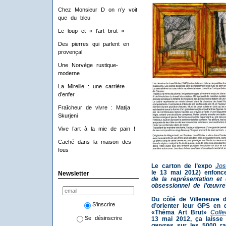
Chez Monsieur D on n’y voit
que du bleu
Le loup et « l’art brut »
Des pierres qui parlent en
provençal
Une Norvège rustique-
moderne
La Mireille : une carrière
d’enfer
Fraîcheur de vivre : Matija
Skurjeni
Vive l’art à la mie de pain !
Caché dans la maison des
fous
Le carton de l’expo
Jos
le 13 mai 2012) enfonce
Newsletter
de la représentation et 
obsessionnel de l’œuvre
Du côté de Villeneuve d
S'inscrire
d’orienter leur GPS en 
«Théma Art Brut»
Coll
Se désinscrire
13 mai 2012, ça laisse
œuvres sur les 5000 ra