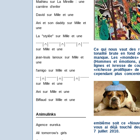
Mathieu
sur
La Mireille : une
carrière d’enfer
David
sur
Mille et une
Ani et son daddy
sur
Mille et
une
La "stylée"
sur
Mille et une
ˉˉˉˉˉ│∩│ˉˉˉˉˉˉˉˉ│∩│ˉˉˉˉˉˉˉˉ│∩│ˉˉˉˉˉˉˉˉ│∩│ˉˉˉˉ
sur
Mille et une
Ce qui nous vaut des r
tonalité brute en fond 
jean-louis lanoux
sur
Mille et
manque. Les «mondes» du
(Hommes et émotions, p
une
lignes et ivresse de co
«
richesse prolifique
» de 
l'amigo
sur
Mille et une
cependant plus concentr
ˉˉˉ│∩│ˉˉˉˉˉˉˉˉ│∩│ˉˉˉˉˉˉˉˉ│∩│ˉˉˉˉˉˉˉˉ│∩│ˉˉˉ
sur
Mille et une
Ani
sur
Mille et une
Biffaud
sur
Mille et une
Animulinks
emblème soit ce «Nouv
Agence eureka
vous ai déjà touché d
7 juillet 2010.
All tomorrow’s girls