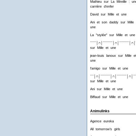
Mathieu
sur
La Mireille : un
carrière d’enfer
David
sur
Mille et une
Ani et son daddy
sur
Mille 
une
La "stylée"
sur
Mille et une
ˉˉˉˉˉ│∩│ˉˉˉˉˉˉˉˉ│∩│ˉˉˉˉˉˉˉˉ│∩│
sur
Mille et une
jean-louis lanoux
sur
Mille e
une
l'amigo
sur
Mille et une
ˉˉˉ│∩│ˉˉˉˉˉˉˉˉ│∩│ˉˉˉˉˉˉˉˉ│∩│ˉˉ
sur
Mille et une
Ani
sur
Mille et une
Biffaud
sur
Mille et une
Animulinks
Agence eureka
All tomorrow’s girls