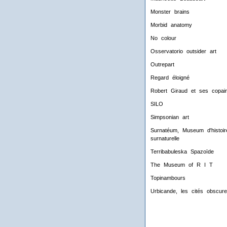
Monster brains
Morbid anatomy
No colour
Osservatorio outsider art
Outrepart
Regard éloigné
Robert Giraud et ses copai
SILO
Simpsonian art
Surnatéum, Museum d'histoir
surnaturelle
Terribabuleska Spazoïde
The Museum of R I T
Topinambours
Urbicande, les cités obscur