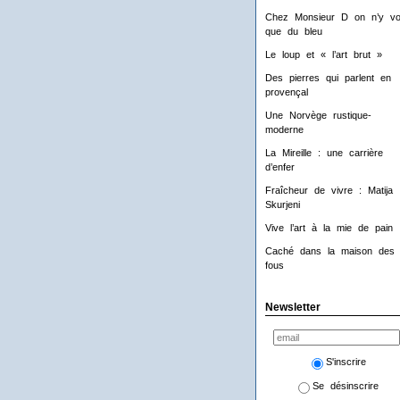
Chez Monsieur D on n’y voi
que du bleu
Le loup et « l’art brut »
Des pierres qui parlent en
provençal
Une Norvège rustique-
moderne
La Mireille : une carrière
d’enfer
Fraîcheur de vivre : Matija
Skurjeni
Vive l’art à la mie de pain 
Caché dans la maison des
fous
Newsletter
S'inscrire
Se désinscrire