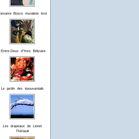
iovanni Bosco muraliste brut
L'Entre-Deux d'Yves Bélizaire
Le jardin des épouvantails
Les drapeaux de Lionel
Thériault