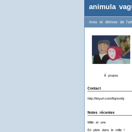
animula vag
rives et dérives de l'ar
À propos
Contact
http://tinyurl.com/8qnxmbj
Notes récentes
Mille et une
En plein dans le mille !