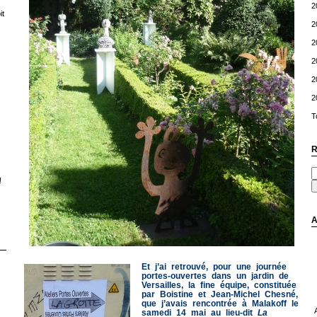
2
t
2
2
2
2
2
T
R
!
A
Et j’ai retrouvé, pour une journée
portes-ouvertes dans un jardin de
Versailles, la fine équipe, constituée
par Boistine et Jean-Michel Chesné,
que j’avais rencontrée à Malakoff le
samedi 14 mai au lieu-dit
La