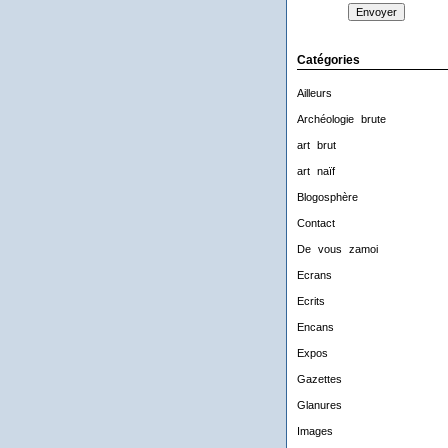
Catégories
Ailleurs
Archéologie brute
art brut
art naïf
Blogosphère
Contact
De vous zamoi
Ecrans
Ecrits
Encans
Expos
Gazettes
Glanures
Images