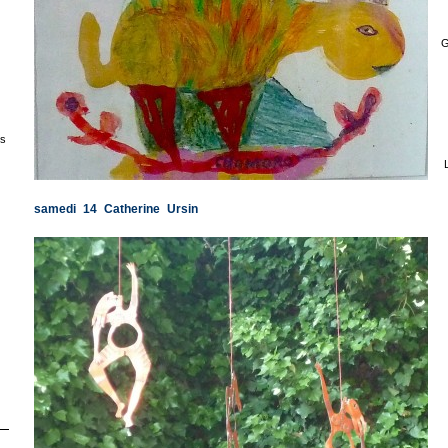
G
s
samedi 14 Catherine Ursin