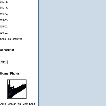
015-06
015-05
015-04
015-03
015-02
015-01
outes les archives
echercher
lbums Photos
André Morvan au Mont-Salut