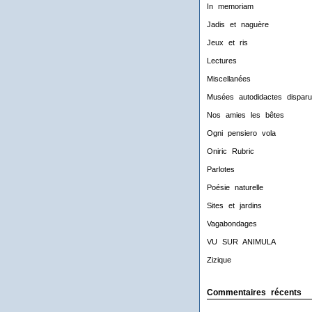
In memoriam
Jadis et naguère
Jeux et ris
Lectures
Miscellanées
Musées autodidactes disparu
Nos amies les bêtes
Ogni pensiero vola
Oniric Rubric
Parlotes
Poésie naturelle
Sites et jardins
Vagabondages
VU SUR ANIMULA
Zizique
Commentaires récents