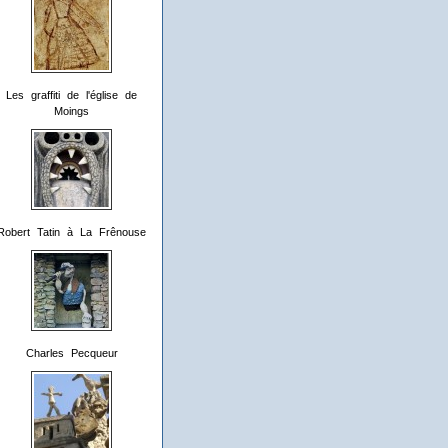
Les graffiti de l'église de
Moings
Robert Tatin à La Frênouse
Charles Pecqueur