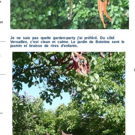
e
et
Je ne sais pas quelle garden-party j’ai préféré. Du côté
Versailles, c’est clean et calme. Le jardin de Boistine sent le
ˉˉˉˉˉˉˉˉ│∩│ˉˉˉˉ
jasmin et bruisse de rires d’enfants.
t
ˉˉˉˉˉˉ│∩│ˉˉˉ