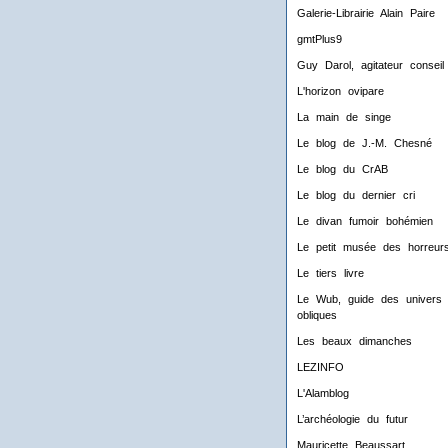
Galerie-Librairie Alain Paire
gmtPlus9
Guy Darol, agitateur conseil
L'horizon ovipare
La main de singe
Le blog de J.-M. Chesné
Le blog du CrAB
Le blog du dernier cri
Le divan fumoir bohémien
Le petit musée des horreur
Le tiers livre
Le Wub, guide des univers
obliques
Les beaux dimanches
LEZINFO
L'Alamblog
L’archéologie du futur
Mauricette Beaussart