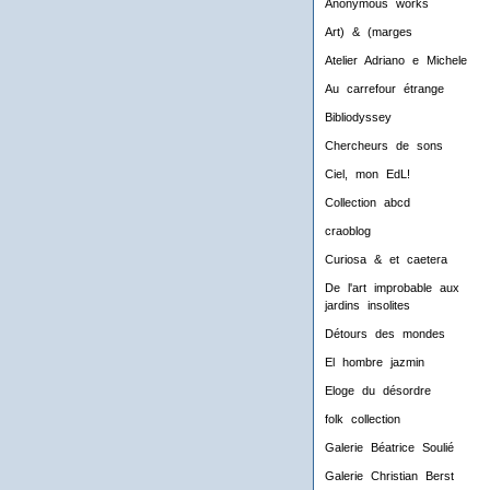
Anonymous works
Art) & (marges
Atelier Adriano e Michele
Au carrefour étrange
Bibliodyssey
Chercheurs de sons
Ciel, mon EdL!
Collection abcd
craoblog
Curiosa & et caetera
De l'art improbable aux
jardins insolites
Détours des mondes
El hombre jazmin
Eloge du désordre
folk collection
Galerie Béatrice Soulié
Galerie Christian Berst